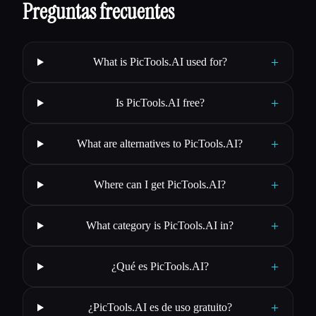
Preguntas frecuentes
+
What is PicTools.AI used for?
+
Is PicTools.AI free?
+
What are alternatives to PicTools.AI?
+
Where can I get PicTools.AI?
+
What category is PicTools.AI in?
+
¿Qué es PicTools.AI?
+
¿PicTools.AI es de uso gratuito?