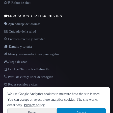
🤖💬 Robot de chat
🎓
EDUCACIÓN Y ESTILO DE VIDA
🗣️ Aprendizaje de idiomas
👩‍⚕️ Cuidado de la salud
🎲 Entretenimiento y novedad
🎓 Estudio y tutoría
🎁 Ideas y recomendaciones para regalos
🎮 Juego de azar
🔮 La IA, el Tarot y la adivinación
💘 Perfil de citas y línea de recogida
💞 Redes sociales y citas
IDIOMA
We use Google Analytics cookies to measure how the site is used.
English
español
Français
Русский
简体中文
You can accept or reject these analytics cookies. The site works
Hindi
either way.
Privacy policy
.
© 2026 That AI Collection. Todos los derechos reservados.
·
Términos de servicios
·
Site information
política de privacidad
·
·
Built with Metatron ★
Reject
Accept