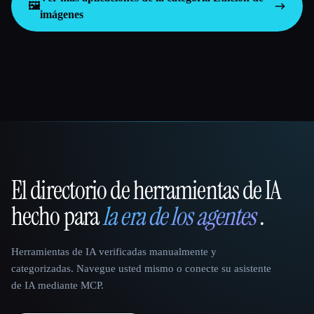
🖼️
imágenes
El directorio de herramientas de IA
That AI Collection
hecho para
la era de los agentes
.
Herramientas de IA verificadas manualmente y
categorizadas. Navegue usted mismo o conecte su asistente
de IA mediante MCP.