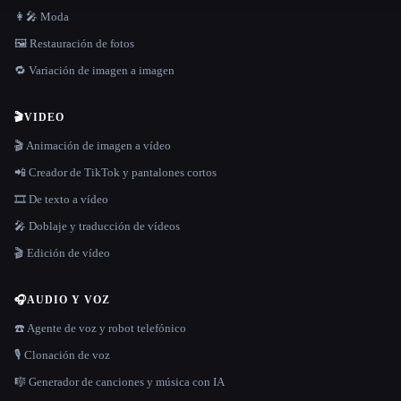
👩‍🎤 Moda
🖼️ Restauración de fotos
🔁 Variación de imagen a imagen
🎬
VIDEO
🎬 Animación de imagen a vídeo
📲 Creador de TikTok y pantalones cortos
🎞️ De texto a vídeo
🎤 Doblaje y traducción de vídeos
🎬 Edición de vídeo
🎧
AUDIO Y VOZ
☎️ Agente de voz y robot telefónico
🎙️ Clonación de voz
🎼 Generador de canciones y música con IA