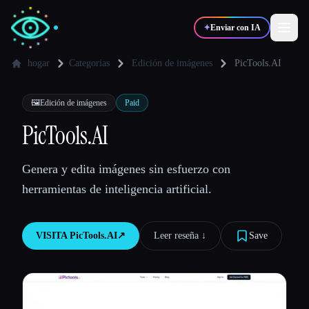
✦
Enviar con IA
hogar
Categorías
Edición de imágenes
PicTools.AI
✍️
🎨
Escritores
Diseñadores
🖼️
Edición de imágenes
Paid
PicTools.AI
💻
📈
Desarrolladores
Marketers
Genera y edita imágenes sin esfuerzo con
herramientas de inteligencia artificial.
🎓
🎬
Estudiantes
Creadores
VISITA
PicTools.AI
↗︎
Leer reseña ↓︎
Save
Blog
Comparar herramientas