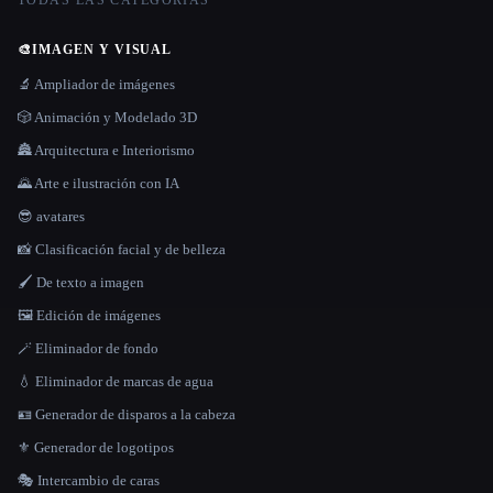
TODAS LAS CATEGORÍAS
🎨
IMAGEN Y VISUAL
🔬 Ampliador de imágenes
🎲 Animación y Modelado 3D
🏯 Arquitectura e Interiorismo
🌄 Arte e ilustración con IA
😎 avatares
📸 Clasificación facial y de belleza
🖌️ De texto a imagen
🖼️ Edición de imágenes
🪄 Eliminador de fondo
💧 Eliminador de marcas de agua
🪪 Generador de disparos a la cabeza
⚜️ Generador de logotipos
🎭 Intercambio de caras