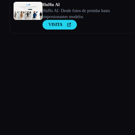
HuHu AI
HuHu AI: Desde fotos de prendas hasta
impresionantes modelos
VISITA