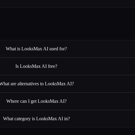
What is LooksMax AI used for?
Is LooksMax AI free?
What are alternatives to LooksMax AI?
Where can I get LooksMax AI?
What category is LooksMax AI in?