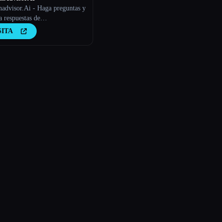
nadvisor.Ai - Haga preguntas y
 respuestas de
nadvisor.Ai
SITA