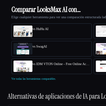
Comparar LooksMax AI con…
Elige cualquier herramienta para ver una comparación estructurada lad
vs HuHu AI
vs SwagAI
vs IDM VTON Online - Free Online Access for Virtual Try-Ons
Ver todas las herramientas comparables.
Alternativas de aplicaciones de IA para
L