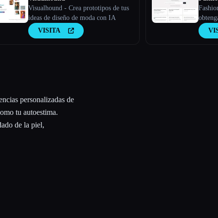
Visualhound - Crea prototipos de tus
Fashio
ideas de diseño de moda con IA
obtenga
Fashio
VISITA
VI
encias personalizadas de
como tu autoestima.
ado de la piel,