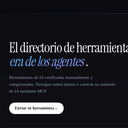
El directorio de herramient
That AI Collection
era de los agentes
.
Herramientas de IA verificadas manualmente y
categorizadas. Navegue usted mismo o conecte su asistente
de IA mediante MCP.
Enviar tu herramienta
→