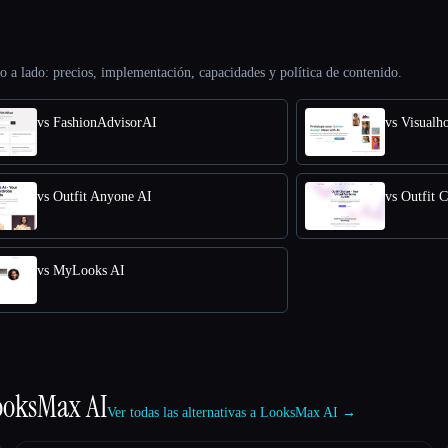
o a lado: precios, implementación, capacidades y política de contenido.
vs FashionAdvisorAI
vs Visualh
vs Outfit Anyone AI
vs Outfit 
vs MyLooks AI
ooksMax AI
Ver todas las alternativas a LooksMax AI →