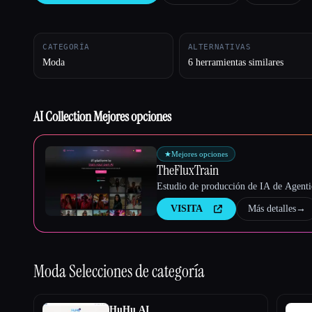
CATEGORÍA
ALTERNATIVAS
Moda
6 herramientas similares
Esc
AI Collection Mejores opciones
★
Mejores opciones
TheFluxTrain
Estudio de producción de IA de Agentic
VISITA
Más detalles
→
Moda
Selecciones de categoría
HuHu AI