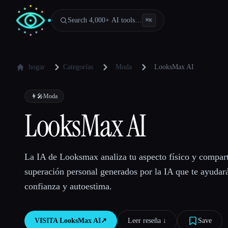
Search 4,000+ AI tools…
⌘
K
hogar
Categorías
Moda
LooksMax AI
👩‍🎤
Moda
LooksMax AI
La IA de Looksmax analiza tu aspecto físico y compar
superación personal generados por la IA que te ayudar
confianza y autoestima.
VISITA
LooksMax AI
↗︎
Leer reseña ↓︎
Save