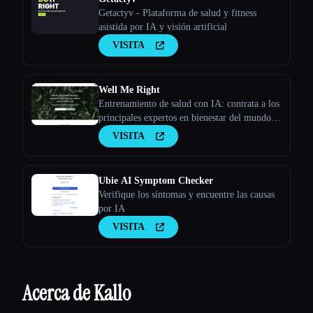
Getactyv - Plataforma de salud y fitness
asistida por IA y visión artificial
VISITA
Well Me Right
Entrenamiento de salud con IA: contrata a los
principales expertos en bienestar del mundo y
recibe consejos a través de una videollamada
VISITA
Ubie AI Symptom Checker
Verifique los síntomas y encuentre las causas
por IA
VISITA
Acerca de Kallo