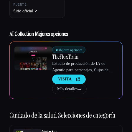
FUENTE
Sitio oficial ↗︎
AI Collection Mejores opciones
★
Mejores opciones
TheFluxTrain
Esc
Estudio de producción de IA de
Agentic para personajes, flujos de
trabajo y vídeos coherentes
VISITA
Más detalles
→
Cuidado de la salud
Selecciones de categoría
Getactyv