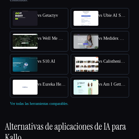
vs Getactyv
vs Ubie AI Symptom Checker
vs Well Me Right
vs Medidex Connect
vs S10.AI
vs Calisthenics Workout Plan
vs Eureka Health
vs Am I Getting Fatter Quiz
Ver todas las herramientas comparables.
Alternativas de aplicaciones de IA para
Kallo