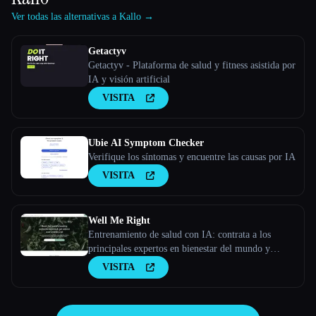
Ver todas las alternativas a Kallo →
Getactyv
Getactyv - Plataforma de salud y fitness asistida por
IA y visión artificial
VISITA
Ubie AI Symptom Checker
Verifique los síntomas y encuentre las causas por IA
VISITA
Well Me Right
Entrenamiento de salud con IA: contrata a los
principales expertos en bienestar del mundo y
recibe consejos a través de una videollamada
VISITA