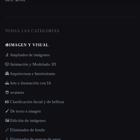
TODAS LAS CATEGORÍAS
🎨
IMAGEN Y VISUAL
🔬 Ampliador de imágenes
🎲 Animación y Modelado 3D
🏯 Arquitectura e Interiorismo
🌄 Arte e ilustración con IA
😎 avatares
📸 Clasificación facial y de belleza
🖌️ De texto a imagen
🖼️ Edición de imágenes
🪄 Eliminador de fondo
💧 Eliminador de marcas de agua