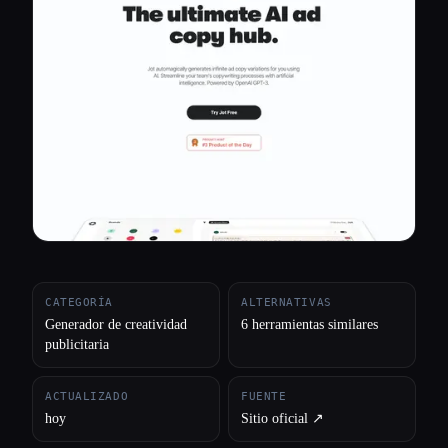
Todas las categorías
Acerca de
CATEGORÍA
ALTERNATIVAS
Generador de creatividad
6 herramientas similares
publicitaria
ACTUALIZADO
FUENTE
hoy
Sitio oficial ↗︎
Esc