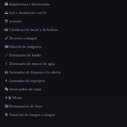
🏯 Arquitectura e Interiorismo
🌄 Arte e ilustración con IA
😎 avatares
📸 Clasificación facial y de belleza
🖌️ De texto a imagen
🖼️ Edición de imágenes
🪄 Eliminador de fondo
💧 Eliminador de marcas de agua
🪪 Generador de disparos a la cabeza
⚜️ Generador de logotipos
🎭 Intercambio de caras
👩‍🎤 Moda
🖼️ Restauración de fotos
🔁 Variación de imagen a imagen