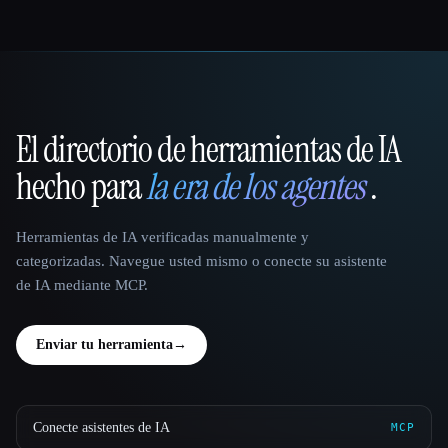
El directorio de herramientas de IA
That AI Collection
hecho para
la era de los agentes
.
Herramientas de IA verificadas manualmente y
categorizadas. Navegue usted mismo o conecte su asistente
de IA mediante MCP.
Enviar tu herramienta
→
Conecte asistentes de IA
MCP