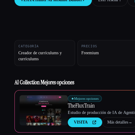
Esc
CATEGORÍA
PRECIOS
Creador de currículums y
Freemium
currículums
AI Collection Mejores opciones
★
Mejores opciones
TheFluxTrain
Estudio de producción de IA de Agentic
VISITA
Más detalles
→