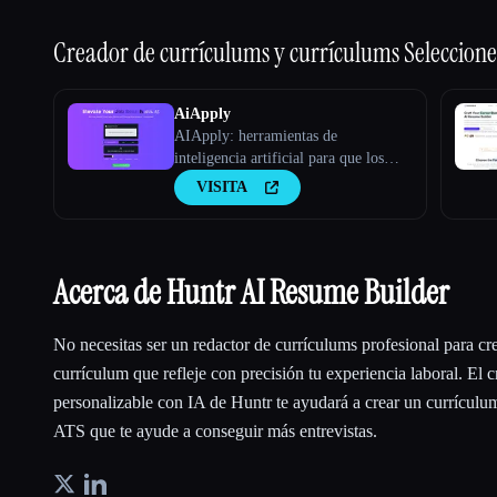
Creador de currículums y currículums
Seleccione
AiApply
AIApply: herramientas de
inteligencia artificial para que los
solicitantes de empleo creen la
VISITA
aplicación perfecta
Acerca de Huntr AI Resume Builder
No necesitas ser un redactor de currículums profesional para cr
currículum que refleje con precisión tu experiencia laboral. El 
personalizable con IA de Huntr te ayudará a crear un currículum
ATS que te ayude a conseguir más entrevistas.