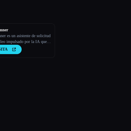
nner
er es un asistente de solicitud
leo impulsado por la IA que
e currículums, cartas de
SITA
tación y documentos de
ción para entrevistas
lizados.