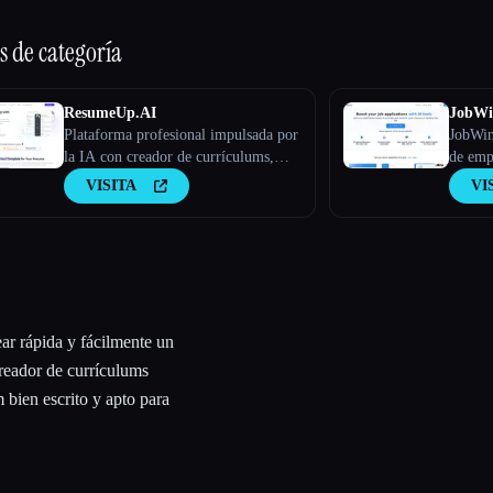
s de categoría
ResumeUp.AI
JobWi
Plataforma profesional impulsada por
JobWinn
la IA con creador de currículums,
de emp
comprobador de ATS y optimizador
produc
VISITA
VI
de LinkedIn y mucho más. Consigue
presen
entrevistas más rápido con la
prepara
optimización de currículums
persona
mediante IA.
ear rápida y fácilmente un
creador de currículums
 bien escrito y apto para