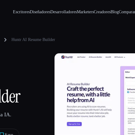
Escritores
Diseñadores
Desarrolladores
Marketers
Creadores
Blog
Compara
Huntr AI Resume Builder
lder
la IA.
Save