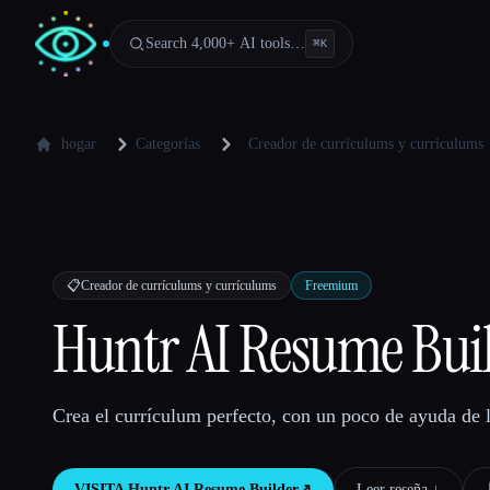
Search 4,000+ AI tools…
⌘
K
hogar
Categorías
Creador de currículums y currículums
📋
Creador de currículums y currículums
Freemium
Huntr AI Resume Bui
Crea el currículum perfecto, con un poco de ayuda de 
VISITA
Huntr AI Resume Builder
↗︎
Leer reseña ↓︎