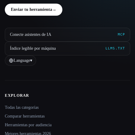
Enviar tu herramienta
→
Conecte asistentes de IA
MCP
Índice legible por máquina
LLMS.TXT
Language
▾
EXPLORAR
Site navigation
Todas las categorías
Comparar herramientas
Herramientas por audiencia
Mejores herramientas 2026