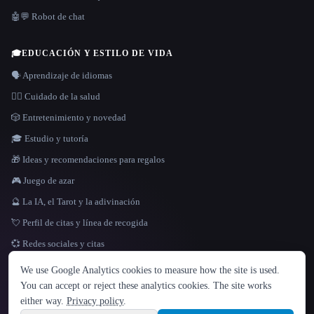
🤖💬 Robot de chat
🎓
EDUCACIÓN Y ESTILO DE VIDA
🗣️ Aprendizaje de idiomas
👩‍⚕️ Cuidado de la salud
🎲 Entretenimiento y novedad
🎓 Estudio y tutoría
🎁 Ideas y recomendaciones para regalos
🎮 Juego de azar
🔮 La IA, el Tarot y la adivinación
💘 Perfil de citas y línea de recogida
💞 Redes sociales y citas
IDIOMA
We use Google Analytics cookies to measure how the site is used.
English
español
Français
Русский
简体中文
You can accept or reject these analytics cookies. The site works
Hindi
either way.
Privacy policy
.
© 2026 That AI Collection. Todos los derechos reservados.
·
Términos de servicios
·
Site information