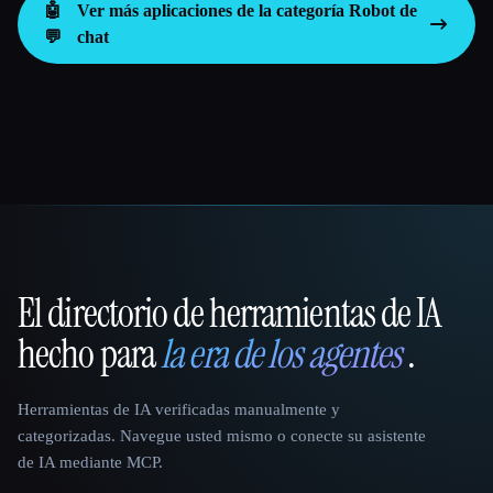
🤖
Ver más aplicaciones de la categoría
Robot de
💬
chat
El directorio de herramientas de IA
That AI Collection
hecho para
la era de los agentes
.
Herramientas de IA verificadas manualmente y
categorizadas. Navegue usted mismo o conecte su asistente
de IA mediante MCP.