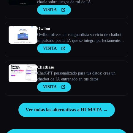
charla sobre juegos de rol de IA
VISITA
Owlbot
Owlbot ofrece un vanguardista servicio de chatbot
impulsado por la IA que se integra perfectamente
con tus datos para ofrecer respuestas instantáneas
VISITA
para ti, tus clientes o tu equipo.
Chatbase
ChatGPT personalizado para tus datos: crea un
chatbot de IA entrenado en tus datos
VISITA
Ver todas las alternativas a HUMATA →