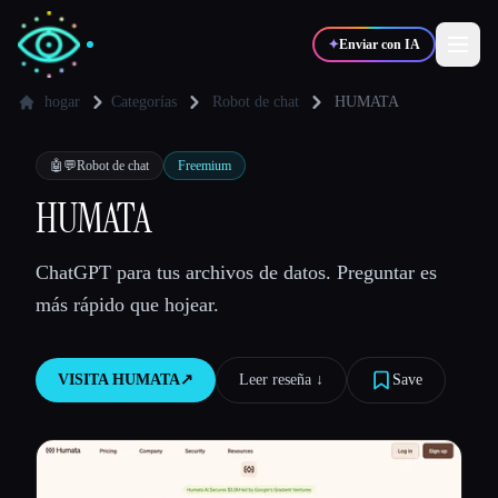
✦
Enviar con IA
hogar
Categorías
Robot de chat
HUMATA
✍️
🎨
Escritores
Diseñadores
🤖💬
Robot de chat
Freemium
HUMATA
💻
📈
Desarrolladores
Marketers
ChatGPT para tus archivos de datos. Preguntar es
más rápido que hojear.
🎓
🎬
Estudiantes
Creadores
VISITA
HUMATA
↗︎
Leer reseña ↓︎
Save
Blog
Comparar herramientas