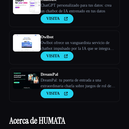
ChatGPT personalizado para tus datos: crea
un chatbot de IA entrenado en tus datos
VISITA
Owlbot
Owlbot ofrece un vanguardista servicio de
chatbot impulsado por la IA que se integra
perfectamente con tus datos para ofrecer
VISITA
respuestas instantáneas para ti, tus clientes o
tu equipo.
DreamPal
DreamPal: tu puerta de entrada a una
extraordinaria charla sobre juegos de rol de
IA
VISITA
Acerca de HUMATA