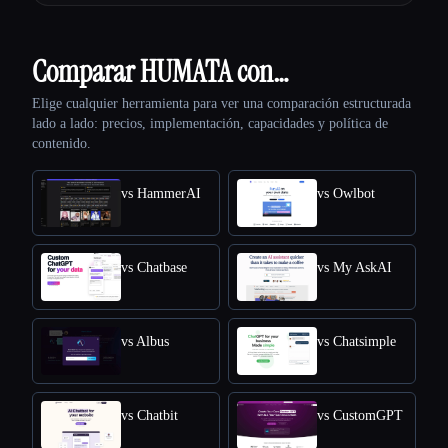
Comparar HUMATA con…
Elige cualquier herramienta para ver una comparación estructurada
lado a lado: precios, implementación, capacidades y política de
contenido.
vs HammerAI
vs Owlbot
vs Chatbase
vs My AskAI
vs Albus
vs Chatsimple
vs Chatbit
vs CustomGPT