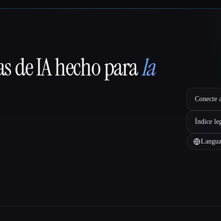
as de IA hecho para
la
Conecte a
Índice le
Langua