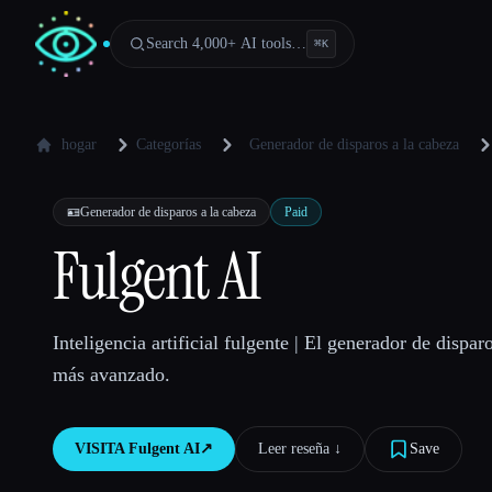
Search 4,000+ AI tools…
⌘
K
hogar
Categorías
Generador de disparos a la cabeza
🪪
Generador de disparos a la cabeza
Paid
Fulgent AI
Inteligencia artificial fulgente | El generador de dispar
más avanzado.
VISITA
Fulgent AI
↗︎
Leer reseña ↓︎
Save