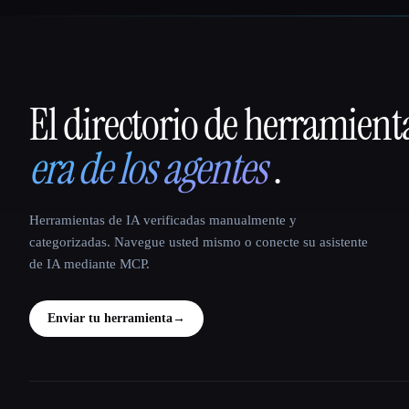
El directorio de herramient
That AI Collection
era de los agentes
.
Herramientas de IA verificadas manualmente y
categorizadas. Navegue usted mismo o conecte su asistente
de IA mediante MCP.
Enviar tu herramienta
→