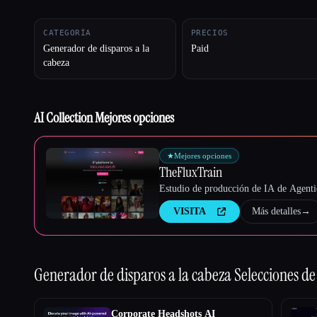
CATEGORÍA
PRECIOS
Generador de disparos a la
Paid
cabeza
Esc
AI Collection Mejores opciones
★
Mejores opciones
TheFluxTrain
Estudio de producción de IA de Agentic
VISITA
Más detalles
→
Generador de disparos a la cabeza
Selecciones de
Corporate Headshots AI