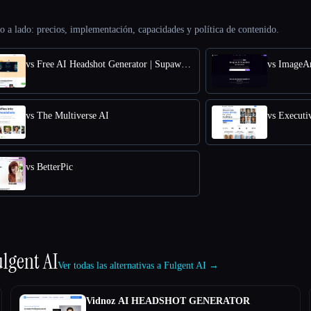
o a lado: precios, implementación, capacidades y política de contenido.
vs Free AI Headshot Generator | Supawork AI
vs ImageA
vs The Multiverse AI
vs Executi
vs BetterPic
lgent AI
Ver todas las alternativas a Fulgent AI →
Vidnoz AI HEADSHOT GENERATOR