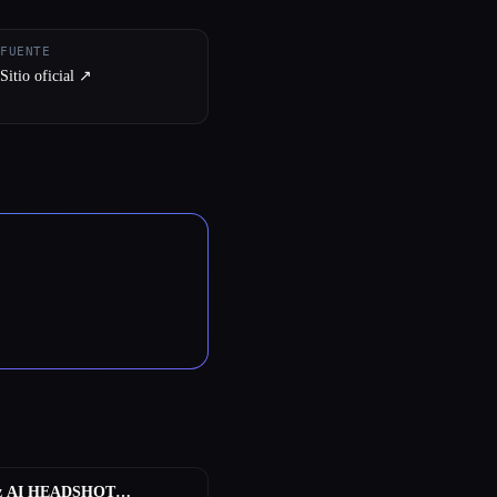
FUENTE
Sitio oficial ↗︎
z AI HEADSHOT