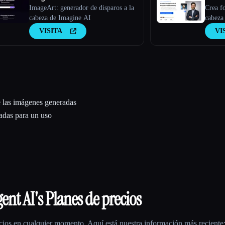
ImageArt: generador de disparos a la
GENE
Crea fo
cabeza de Imagine AI
cabeza 
VISITA
VI
ue las imágenes generadas
uadas para un uso
gent AI
's Planes de precios
ios en cualquier momento. Aquí está nuestra información más reciente