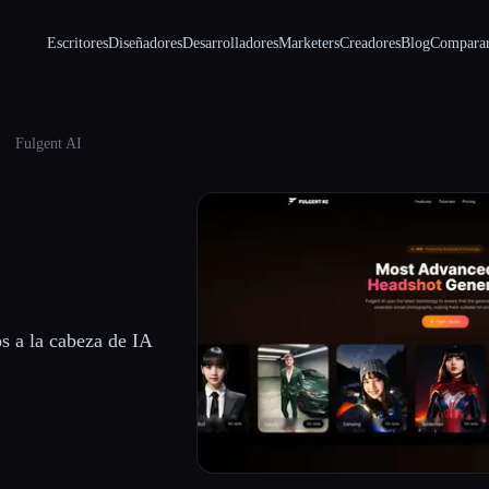
Escritores
Diseñadores
Desarrolladores
Marketers
Creadores
Blog
Compara
Fulgent AI
os a la cabeza de IA