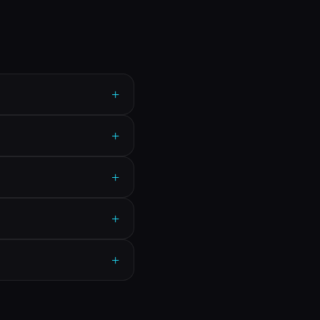
+
+
+
+
+