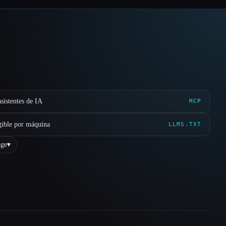
sistentes de IA
MCP
gible por máquina
LLMS.TXT
ge
▾