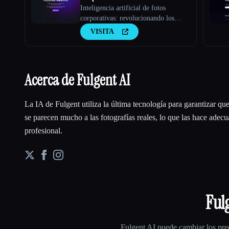
Inteligencia artificial de fotos
corporativas: revolucionando los
retratos corporativos con la IA
VISITA
Acerca de Fulgent AI
La IA de Fulgent utiliza la última tecnología para garantizar q
se parecen mucho a las fotografías reales, lo que las hace adec
profesional.
Ful
Fulgent AI
puede cambiar los prec