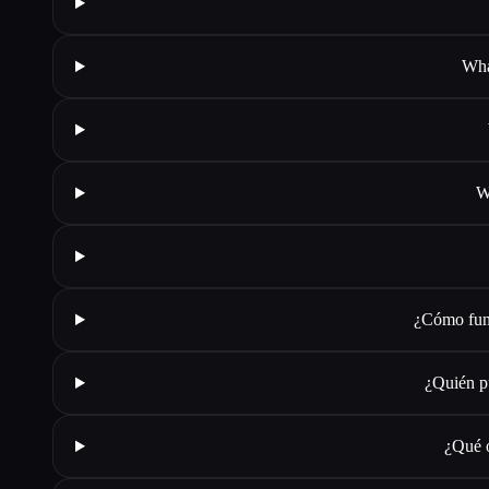
Wha
W
¿Cómo func
¿Quién p
¿Qué o