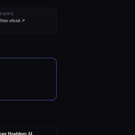
FUENTE
Sitio oficial ↗︎
ate Headshots AI