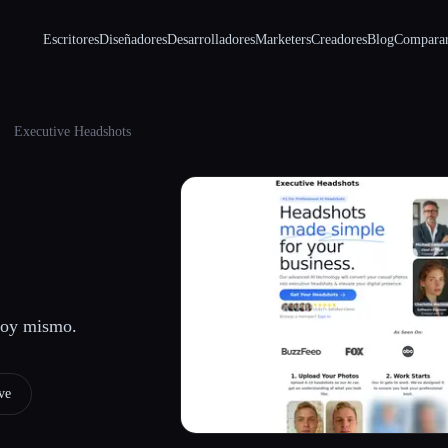
Escritores
Diseñadores
Desarrolladores
Marketers
Creadores
Blog
Compara
Executive Headshots
 hoy mismo.
ve