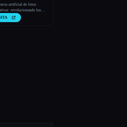
encia artificial de fotos
tivas: revolucionando los
s corporativos con la IA
SITA