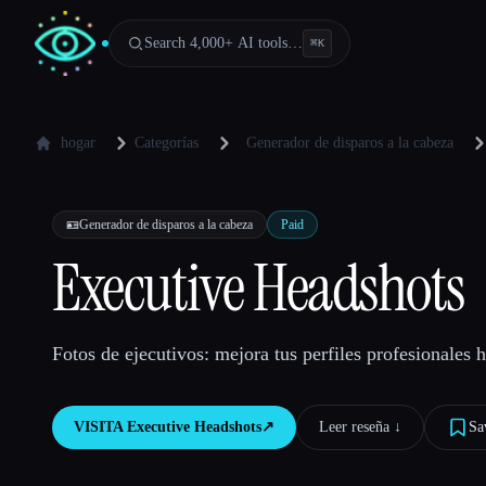
Search 4,000+ AI tools…
⌘
K
hogar
Categorías
Generador de disparos a la cabeza
🪪
Generador de disparos a la cabeza
Paid
Executive Headshots
Fotos de ejecutivos: mejora tus perfiles profesionales
VISITA
Executive Headshots
↗︎
Leer reseña ↓︎
Sa