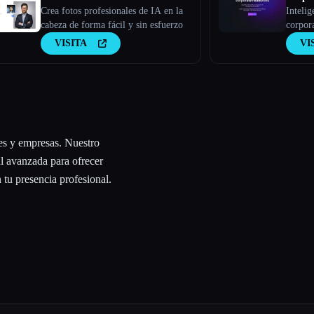
GENERATOR
Crea fotos profesionales de IA en la
Intelig
cabeza de forma fácil y sin esfuerzo
corpora
retrato
VISITA
VI
les y empresas. Nuestro
al avanzada para ofrecer
 tu presencia profesional.