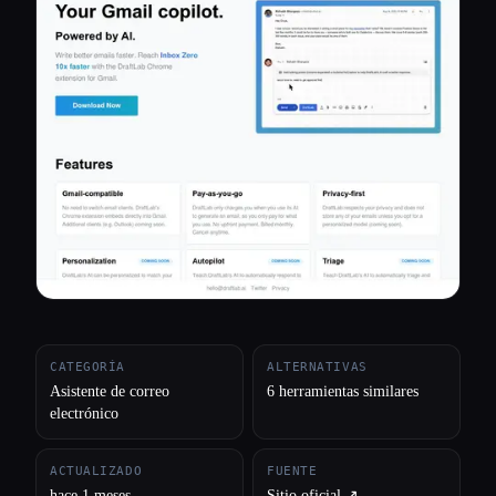
Todas las categorías
Acerca de
CATEGORÍA
ALTERNATIVAS
Asistente de correo
6 herramientas similares
electrónico
ACTUALIZADO
FUENTE
hace 1 meses
Sitio oficial ↗︎
Esc