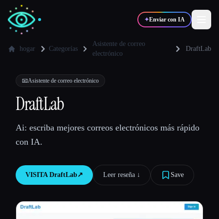
✦
Enviar con IA
Asistente de correo
hogar
Categorías
DraftLab
electrónico
✍️
🎨
Escritores
Diseñadores
📧
Asistente de correo electrónico
DraftLab
💻
📈
Desarrolladores
Marketers
Ai: escriba mejores correos electrónicos más rápido
🎓
🎬
Estudiantes
Creadores
con IA.
VISITA
DraftLab
↗︎
Leer reseña ↓︎
Save
Blog
Comparar herramientas