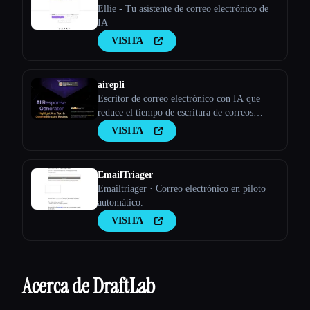
Ellie - Tu asistente de correo electrónico de
IA
VISITA
airepli
Escritor de correo electrónico con IA que
reduce el tiempo de escritura de correos
electrónicos en un 50%, resalta el correo
VISITA
electrónico y genera respuestas instantáneas
ricas en contexto, aprendizaje por patrones,
IA con tecnología GPT-4, admite más de 50
EmailTriager
Emailtriager · Correo electrónico en piloto
automático.
VISITA
Acerca de DraftLab