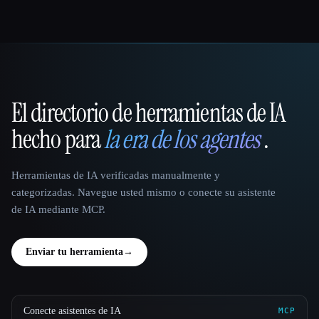
El directorio de herramientas de IA
That AI Collection
hecho para
la era de los agentes
.
Herramientas de IA verificadas manualmente y
categorizadas. Navegue usted mismo o conecte su asistente
de IA mediante MCP.
Enviar tu herramienta
→
Conecte asistentes de IA
MCP