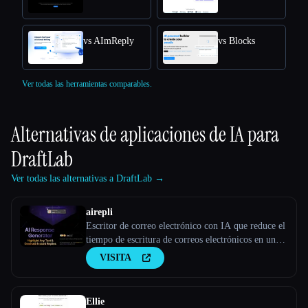
vs AImReply
vs Blocks
Ver todas las herramientas comparables.
Alternativas de aplicaciones de IA para
DraftLab
Ver todas las alternativas a DraftLab →
airepli
Escritor de correo electrónico con IA que reduce el
tiempo de escritura de correos electrónicos en un
50%, resalta el correo electrónico y genera
VISITA
respuestas instantáneas ricas en contexto,
aprendizaje por patrones, IA con tecnología GPT-4,
admite más de 50
Ellie