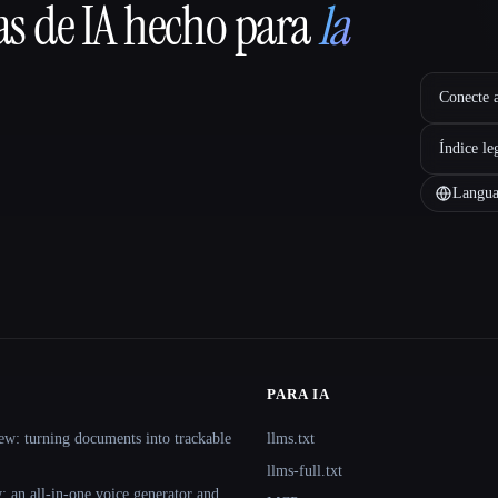
as de IA hecho para
la
Conecte a
Índice le
Langua
PARA IA
ew: turning documents into trackable
llms.txt
llms-full.txt
 an all-in-one voice generator and