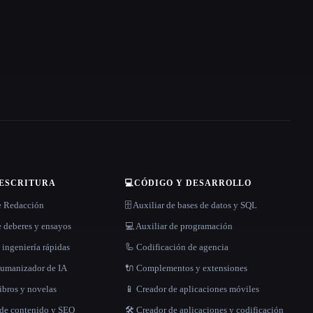
 ESCRITURA
💻
CÓDIGO Y DESARROLLO
e Redacción
🗄️ Auxiliar de bases de datos y SQL
 deberes y ensayos
💻 Auxiliar de programación
 ingeniería rápidas
🦾 Codificación de agencia
 humanizador de IA
🔌 Complementos y extensiones
libros y novelas
📱 Creador de aplicaciones móviles
 de contenido y SEO
🛠️ Creador de aplicaciones y codificación