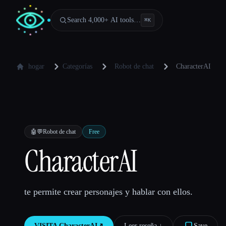
Search 4,000+ AI tools…
⌘
K
hogar
Categorías
Robot de chat
CharacterAI
🤖💬
Robot de chat
Free
CharacterAI
te permite crear personajes y hablar con ellos.
VISITA
CharacterAI
↗︎
Leer reseña ↓︎
Save