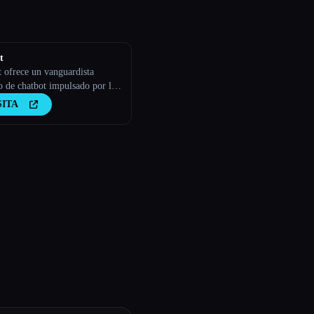
t
 ofrece un vanguardista
o de chatbot impulsado por la
 se integra perfectamente con
SITA
os para ofrecer respuestas
áneas para ti, tus clientes o tu
.