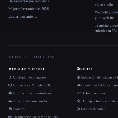
Herramientas por audiencia
video studio
Mejores herramientas 2026
Webbotify revi
Enviar herramienta
your website
Translate.video
subtitles in 75
TODAS LAS CATEGORÍAS
🎨
IMAGEN Y VISUAL
🎬
VIDEO
🔬 Ampliador de imágenes
🎬 Animación de imagen a v
🎲 Animación y Modelado 3D
📲 Creador de TikTok y pant
🏯 Arquitectura e Interiorismo
🎞️ De texto a vídeo
🌄 Arte e ilustración con IA
🎤 Doblaje y traducción de 
😎 avatares
🎬 Edición de vídeo
📸 Clasificación facial y de belleza