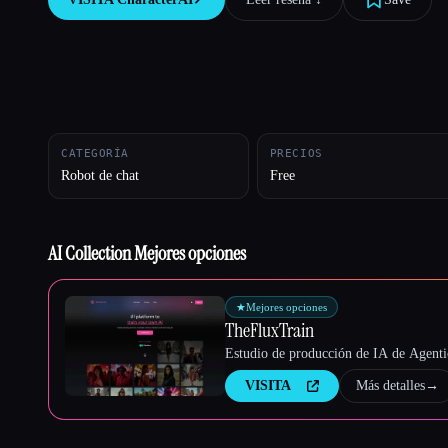
Esc
CATEGORÍA
PRECIOS
Robot de chat
Free
AI Collection Mejores opciones
★
Mejores opciones
TheFluxTrain
Estudio de producción de IA de Agentic
VISITA
Más detalles
→