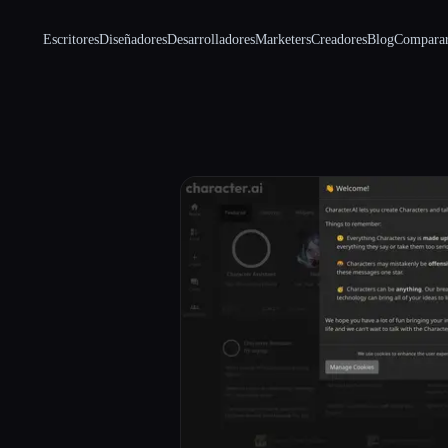
Escritores
Diseñadores
Desarrolladores
Marketers
Creadores
Blog
Compara