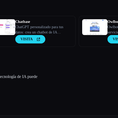
Chatbase
Owlbo
ChatGPT personalizado para tus
Owlbot
datos: crea un chatbot de IA
servici
entrenado en tus datos
IA que
VISITA
VI
tus dat
instant
equipo
tecnología de IA puede