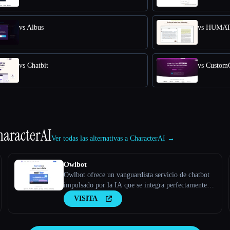
vs Albus
vs HUMA
vs Chatbit
vs Custo
haracterAI
Ver todas las alternativas a CharacterAI →
Owlbot
Owlbot ofrece un vanguardista servicio de chatbot
impulsado por la IA que se integra perfectamente
con tus datos para ofrecer respuestas instantáneas
VISITA
para ti, tus clientes o tu equipo.