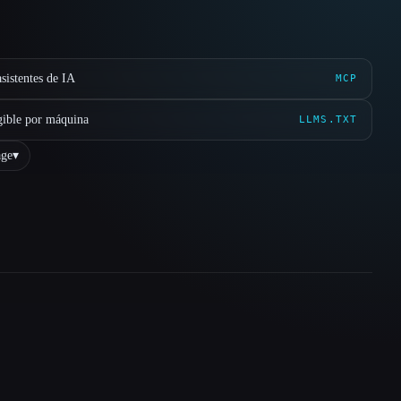
sistentes de IA
MCP
gible por máquina
LLMS.TXT
ge
▾