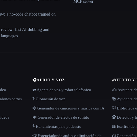
MCP server
ew: a no-code chatbot trained on
 review: fast AI dubbing and
+ languages
🎧
AUDIO Y VOZ
✍️
TEXTO Y
ídeo
☎️ Agente de voz y robot telefónico
✍️ Asistente d
alones cortos
🎙️ Clonación de voz
📚 Ayudante de
🎼 Generador de canciones y música con IA
💡 Biblioteca e
vídeos
🔊 Generador de efectos de sonido
🕵️ Detector y
🎙️ Herramientas para podcasts
📖 Escritor de 
🎧 Potenciador de audio y eliminación de
📠 Generación