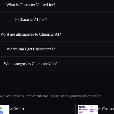
What is CharacterAI used for?
Is CharacterAI free?
What are alternatives to CharacterAI?
Where can I get CharacterAI?
What category is CharacterAI in?
o a lado: precios, implementación, capacidades y política de contenido.
vs Owlbot
vs Chatbas