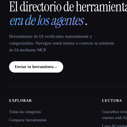
El directorio de herramient
That AI Collection
era de los agentes
.
Herramientas de IA verificadas manualmente y
categorizadas. Navegue usted mismo o conecte su asistente
de IA mediante MCP.
Enviar tu herramienta
→
EXPLORAR
LECTURA
Site navigation
Todas las categorías
Coursebox revi
courses with AI
Comparar herramientas
Lovo AI review: