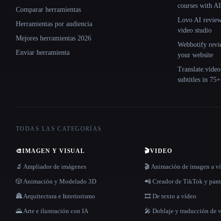
courses with AI
Comparar herramientas
Lovo AI review:
Herramientas por audiencia
video studio
Mejores herramientas 2026
Webbotify revi
Enviar herramienta
your website
Translate.video
subtitles in 75
TODAS LAS CATEGORÍAS
🎨
IMAGEN Y VISUAL
🎬
VIDEO
🔬 Ampliador de imágenes
🎬 Animación de imagen a v
🎲 Animación y Modelado 3D
📲 Creador de TikTok y pant
🏯 Arquitectura e Interiorismo
🎞️ De texto a vídeo
🌄 Arte e ilustración con IA
🎤 Doblaje y traducción de 