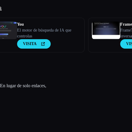
a
You
FrameT
El motor de búsqueda de IA que
FrameT
controlas
invers
para la
VISITA
VI
verific
En lugar de solo enlaces,