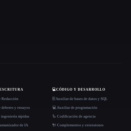
 ESCRITURA
💻
CÓDIGO Y DESARROLLO
e Redacción
🗄️ Auxiliar de bases de datos y SQL
 deberes y ensayos
💻 Auxiliar de programación
 ingeniería rápidas
🦾 Codificación de agencia
 humanizador de IA
🔌 Complementos y extensiones