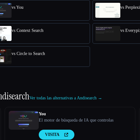
vs You
vs Perplex
vs Context Search
vs Everypi
vs Circle to Search
ndisearch
Ver todas las alternativas a Andisearch →
You
El motor de búsqueda de IA que controlas
VISITA