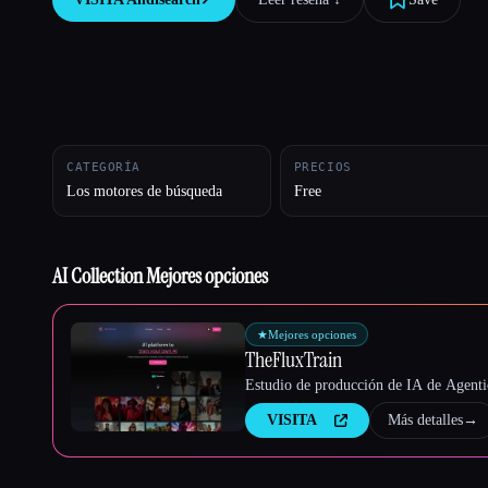
Esc
CATEGORÍA
PRECIOS
Los motores de búsqueda
Free
AI Collection Mejores opciones
★
Mejores opciones
TheFluxTrain
Estudio de producción de IA de Agentic
VISITA
Más detalles
→