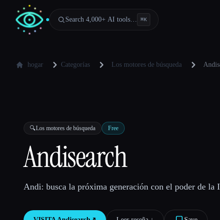
Search 4,000+ AI tools…
⌘
K
hogar
Categorías
Los motores de búsqueda
Andis
🔍
Los motores de búsqueda
Free
Andisearch
Andi: busca la próxima generación con el poder de la 
VISITA
Andisearch
↗︎
Leer reseña ↓︎
Save