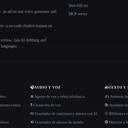
llms-full.txt
 an all-in-one voice generator and
MCP server
ew: a no-code chatbot trained on
 review: fast AI dubbing and
+ languages
🎧
AUDIO Y VOZ
✍️
TEXTO Y
ídeo
☎️ Agente de voz y robot telefónico
✍️ Asistente d
alones cortos
🎙️ Clonación de voz
📚 Ayudante de
🎼 Generador de canciones y música con IA
💡 Biblioteca e
vídeos
🔊 Generador de efectos de sonido
🕵️ Detector y