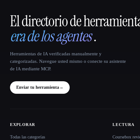
El directorio de herramient
That AI Collection
era de los agentes
.
Herramientas de IA verificadas manualmente y
categorizadas. Navegue usted mismo o conecte su asistente
de IA mediante MCP.
Enviar tu herramienta
→
EXPLORAR
LECTURA
Site navigation
Todas las categorías
Coursebox revi