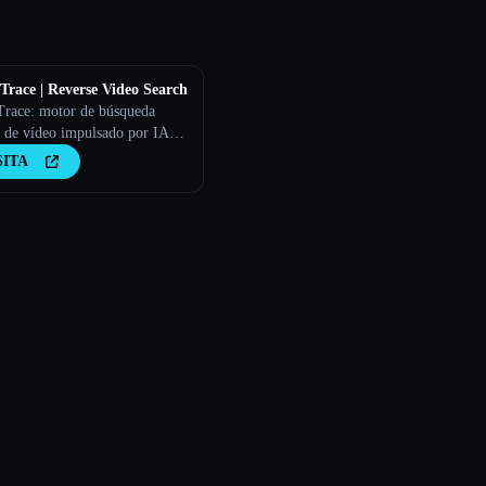
race | Reverse Video Search
race: motor de búsqueda
a de vídeo impulsado por IA
 detección de fuentes y la
SITA
ación de la autenticidad