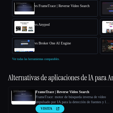
vs FrameTrace | Reverse Video Search
vs Anypod
vs Broker One AI Engine
Ver todas las herramientas comparables.
Alternativas de aplicaciones de IA para
A
FrameTrace | Reverse Video Search
FrameTrace: motor de búsqueda inversa de vídeo
impulsado por IA para la detección de fuentes y la
verificación de la autenticidad
VISITA