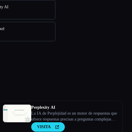
ity AI
xel
Perplexity AI
La IA de Perplejidad es un motor de respuestas que
ofrece respuestas precisas a preguntas complejas
mediante modelos lingüísticos grandes.
VISITA