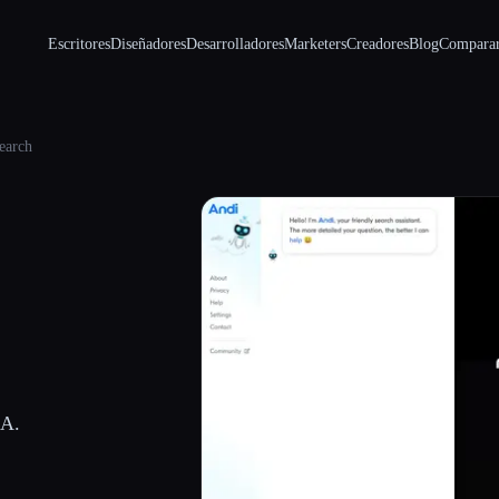
Escritores
Diseñadores
Desarrolladores
Marketers
Creadores
Blog
Compara
earch
IA.