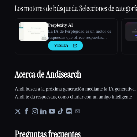
Los motores de búsqueda
Selecciones de categorí
Perplexity AI
La IA de Perplejidad es un motor de
respuestas que ofrece respuestas
precisas a preguntas complejas
VISITA
mediante modelos lingüísticos
grandes.
Acerca de Andisearch
Andi busca a la próxima generación mediante la IA generativa. 
Andi te da respuestas, como charlar con un amigo inteligente
Preguntas frecuentes