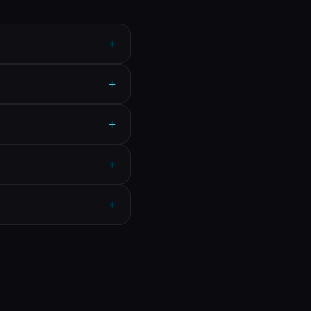
+
+
+
+
+