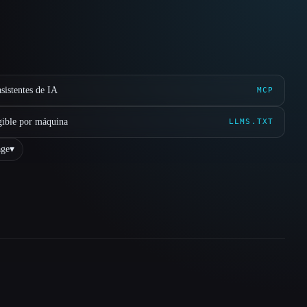
sistentes de IA
MCP
gible por máquina
LLMS.TXT
ge
▾