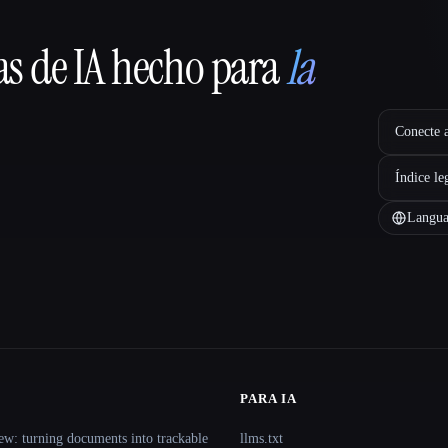
as de IA hecho para
la
Conecte a
Índice le
Langua
PARA IA
ew: turning documents into trackable
llms.txt