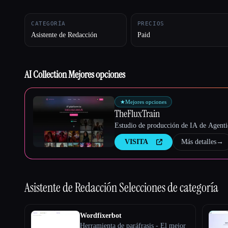
CATEGORÍA
PRECIOS
Asistente de Redacción
Paid
Esc
AI Collection Mejores opciones
★
Mejores opciones
TheFluxTrain
Estudio de producción de IA de Agentic
VISITA
Más detalles
→
Asistente de Redacción
Selecciones de categoría
Wordfixerbot
Herramienta de paráfrasis - El mejor