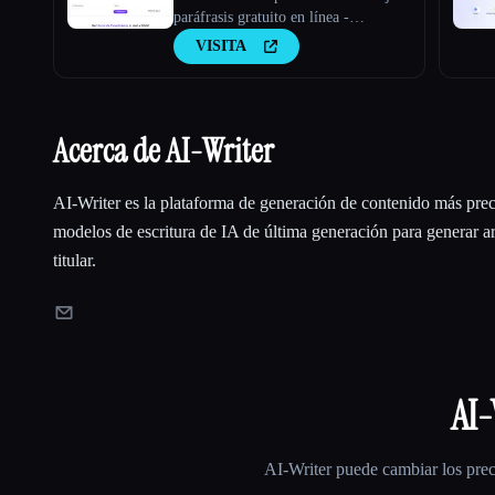
paráfrasis gratuito en línea -
Wordfixerbot
VISITA
Acerca de AI-Writer
AI-Writer es la plataforma de generación de contenido más preci
modelos de escritura de IA de última generación para generar art
titular.
AI-
AI-Writer
puede cambiar los prec