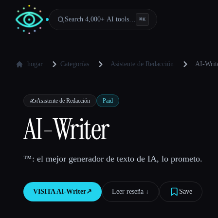
Search 4,000+ AI tools…
⌘
K
hogar
Categorías
Asistente de Redacción
AI-Writ
✍️
Asistente de Redacción
Paid
AI-Writer
™: el mejor generador de texto de IA, lo prometo.
VISITA
AI-Writer
↗︎
Leer reseña ↓︎
Save