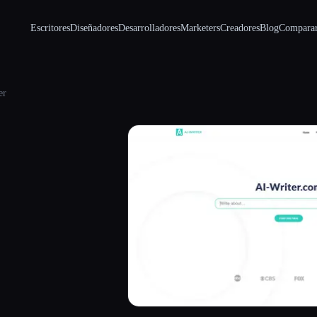
Escritores
Diseñadores
Desarrolladores
Marketers
Creadores
Blog
Compara
er