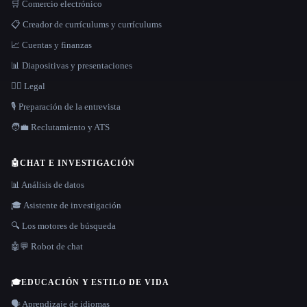
🛒 Comercio electrónico
📋 Creador de currículums y currículums
📈 Cuentas y finanzas
📊 Diapositivas y presentaciones
👩‍⚖️ Legal
🎙️ Preparación de la entrevista
🧑‍💼 Reclutamiento y ATS
🤖
CHAT E INVESTIGACIÓN
📊 Análisis de datos
🎓 Asistente de investigación
🔍 Los motores de búsqueda
🤖💬 Robot de chat
🎓
EDUCACIÓN Y ESTILO DE VIDA
🗣️ Aprendizaje de idiomas