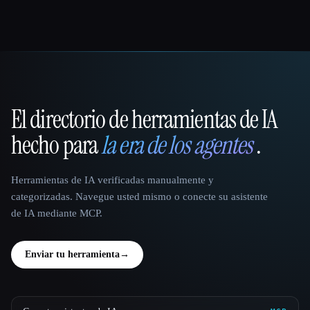
El directorio de herramientas de IA
That AI Collection
hecho para
la era de los agentes
.
Herramientas de IA verificadas manualmente y
categorizadas. Navegue usted mismo o conecte su asistente
de IA mediante MCP.
Enviar tu herramienta
→