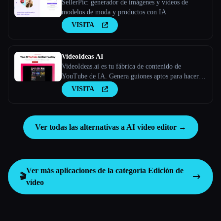
SellerPic: generador de imágenes y vídeos de
modelos de moda y productos con IA
VISITA
VideoIdeas AI
VideoIdeas.ai es tu fábrica de contenido de
YouTube de IA. Genera guiones aptos para hacer
virus, nuevas ideas de vídeo y contenido atractivo
VISITA
en cuestión de minutos.
Ver todas las alternativas a AI video editor →
Ver más aplicaciones de la categoría
Edición de
🎬
vídeo