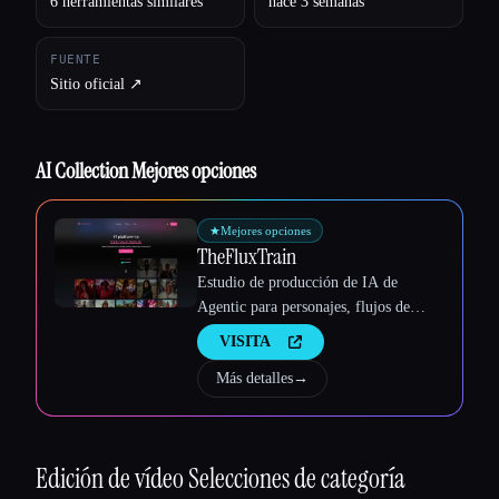
6 herramientas similares
hace 3 semanas
Esc
FUENTE
Sitio oficial ↗︎
AI Collection Mejores opciones
★
Mejores opciones
TheFluxTrain
Estudio de producción de IA de
Agentic para personajes, flujos de
trabajo y vídeos coherentes
VISITA
Más detalles
→
Edición de vídeo
Selecciones de categoría