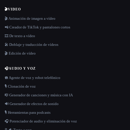
🎬
VIDEO
🎬 Animación de imagen a vídeo
📲 Creador de TikTok y pantalones cortos
🎞️ De texto a vídeo
🎤 Doblaje y traducción de vídeos
🎬 Edición de vídeo
🎧
AUDIO Y VOZ
☎️ Agente de voz y robot telefónico
🎙️ Clonación de voz
🎼 Generador de canciones y música con IA
🔊 Generador de efectos de sonido
🎙️ Herramientas para podcasts
🎧 Potenciador de audio y eliminación de voz
📝🔉 Texto a voz