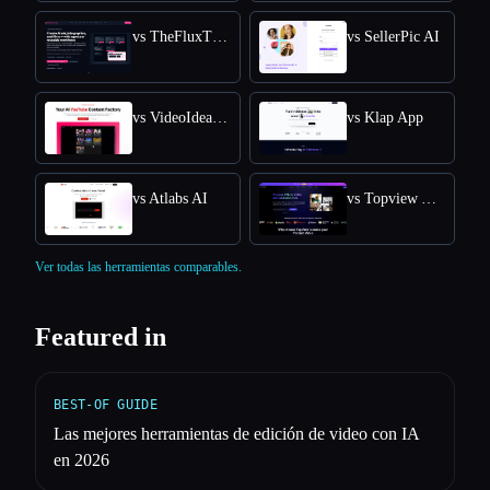
vs TheFluxTrain
vs SellerPic AI
vs VideoIdeas AI
vs Klap App
vs Atlabs AI
vs Topview AI URL to Video
Ver todas las herramientas comparables.
Featured in
BEST-OF GUIDE
Las mejores herramientas de edición de video con IA
en 2026