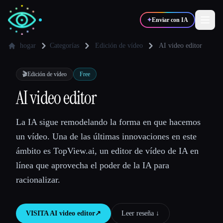
✦
Enviar con IA
hogar
Categorías
Edición de vídeo
AI video editor
✍️
🎨
Escritores
Diseñadores
🎬
Edición de vídeo
Free
AI video editor
💻
📈
Desarrolladores
Marketers
La IA sigue remodelando la forma en que hacemos
un vídeo. Una de las últimas innovaciones en este
🎓
🎬
Estudiantes
Creadores
ámbito es TopView.ai, un editor de vídeo de IA en
línea que aprovecha el poder de la IA para
racionalizar.
Blog
VISITA
AI video editor
↗︎
Leer reseña ↓︎
Comparar herramientas