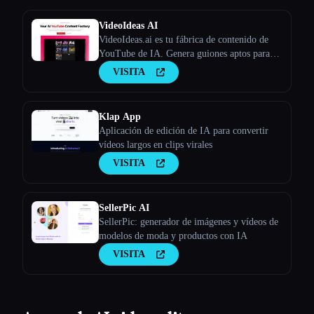
VideoIdeas AI
VideoIdeas.ai es tu fábrica de contenido de
YouTube de IA. Genera guiones aptos para
hacer virus, nuevas ideas de vídeo y contenido
VISITA
atractivo en cuestión de minutos.
Klap App
Aplicación de edición de IA para convertir
vídeos largos en clips virales
VISITA
SellerPic AI
SellerPic: generador de imágenes y vídeos de
modelos de moda y productos con IA
VISITA