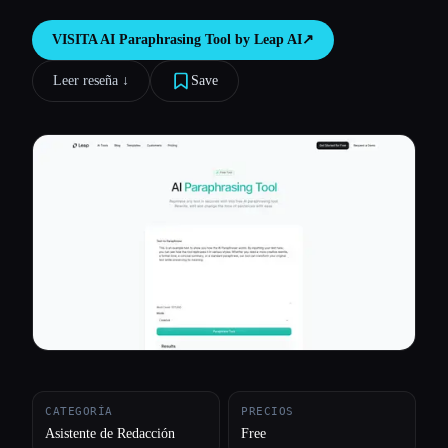
Todas las categorías
VISITA
AI Paraphrasing Tool by Leap AI
↗︎
Leer reseña ↓︎
Save
Acerca de
CATEGORÍA
PRECIOS
Asistente de Redacción
Free