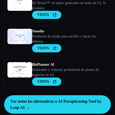
AI Writer™: el mejor generador de texto de IA, lo
prometo.
VISITA
Smodin
Productos de ayuda para escribir y hacer los
deberes
VISITA
BizPlanner AI
Generador y redactor profesional de planes de
negocios de IA
VISITA
Ver todas las alternativas a AI Paraphrasing Tool by
Leap AI →