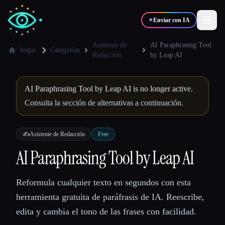
✦
Enviar con IA
Asistente de
AI Paraphrasing Tool
hogar
Categorías
Redacción
by Leap AI
✍️
🎨
Escritores
Diseñadores
AI Paraphrasing Tool by Leap AI is no longer active.
Consulta la sección de alternativas a continuación.
💻
📈
Desarrolladores
Marketers
✍️
Asistente de Redacción
Free
🎓
🎬
Estudiantes
Creadores
AI Paraphrasing Tool by Leap AI
Reformula cualquier texto en segundos con esta
Blog
herramienta gratuita de paráfrasis de IA. Reescribe,
edita y cambia el tono de las frases con facilidad.
Comparar herramientas