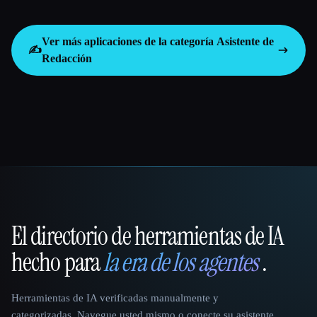
Ver más aplicaciones de la categoría
Asistente de
✍️
Redacción
El directorio de herramientas de IA
That AI Collection
hecho para
la era de los agentes
.
Herramientas de IA verificadas manualmente y
categorizadas. Navegue usted mismo o conecte su asistente