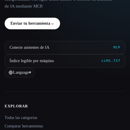
de IA mediante MCP.
Enviar tu herramienta
→
Conecte asistentes de IA
MCP
Índice legible por máquina
LLMS.TXT
Language
▾
EXPLORAR
Site navigation
Todas las categorías
Comparar herramientas