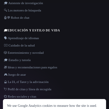
🎓 Asistente de investigación
🔍 Los motores de búsqueda
🤖💬 Robot de chat
🎓
EDUCACIÓN Y ESTILO DE VIDA
🗣️ Aprendizaje de idiomas
👩‍⚕️ Cuidado de la salud
🎲 Entretenimiento y novedad
🎓 Estudio y tutoría
🎁 Ideas y recomendaciones para regalos
🎮 Juego de azar
🔮 La IA, el Tarot y la adivinación
💘 Perfil de citas y línea de recogida
💞 Redes sociales y citas
IDIOMA
We use Google Analytics cookies to measure how the site is used.
English
español
Français
Русский
简体中文