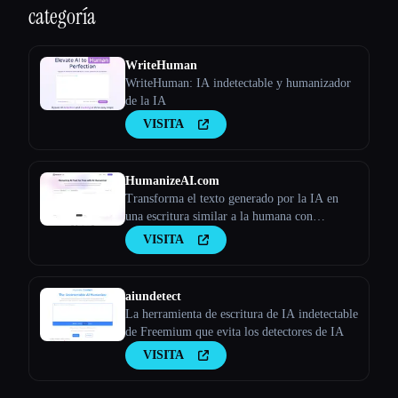
categoría
WriteHuman
WriteHuman: IA indetectable y humanizador
de la IA
VISITA
HumanizeAI.com
Transforma el texto generado por la IA en
una escritura similar a la humana con
Humanize AI
VISITA
aiundetect
La herramienta de escritura de IA indetectable
de Freemium que evita los detectores de IA
VISITA