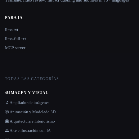
Translate.video review: fast AI dubbing and subtitles in 75+ languages
PARA IA
llms.txt
llms-full.txt
MCP server
TODAS LAS CATEGORÍAS
🎨
IMAGEN Y VISUAL
🔬 Ampliador de imágenes
🎲 Animación y Modelado 3D
🏯 Arquitectura e Interiorismo
🌄 Arte e ilustración con IA