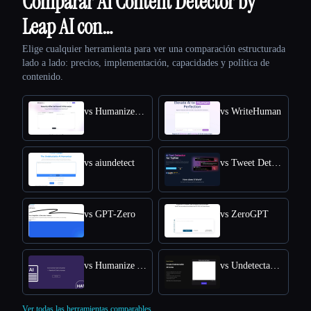
Comparar AI Content Detector by
Leap AI con…
Elige cualquier herramienta para ver una comparación estructurada
lado a lado: precios, implementación, capacidades y política de
contenido.
vs HumanizeAI.com
vs WriteHuman
vs aiundetect
vs Tweet Detective
vs GPT-Zero
vs ZeroGPT
vs Humanize AI Text
vs Undetectable AI
Ver todas las herramientas comparables.