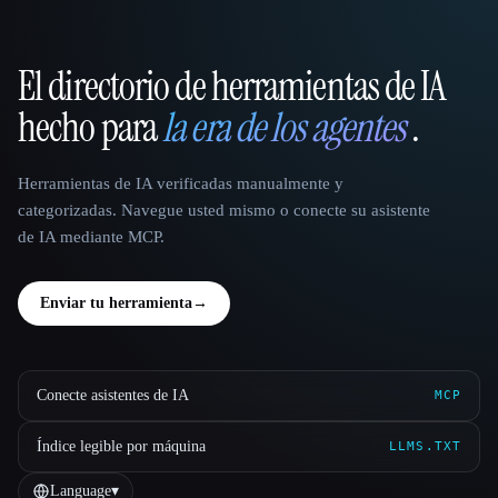
El directorio de herramientas de IA
That AI Collection
hecho para
la era de los agentes
.
Herramientas de IA verificadas manualmente y
categorizadas. Navegue usted mismo o conecte su asistente
de IA mediante MCP.
Enviar tu herramienta
→
Conecte asistentes de IA
MCP
Índice legible por máquina
LLMS.TXT
Language
▾