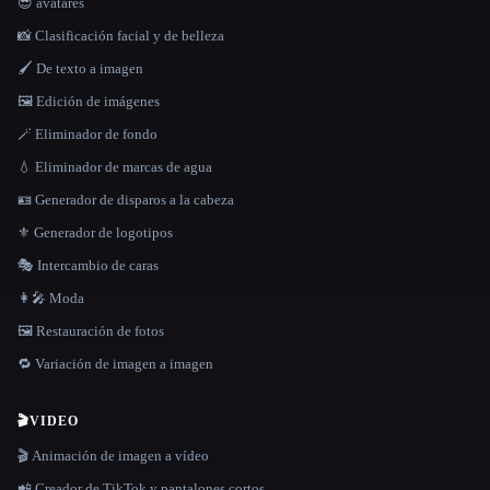
😎 avatares
📸 Clasificación facial y de belleza
🖌️ De texto a imagen
🖼️ Edición de imágenes
🪄 Eliminador de fondo
💧 Eliminador de marcas de agua
🪪 Generador de disparos a la cabeza
⚜️ Generador de logotipos
🎭 Intercambio de caras
👩‍🎤 Moda
🖼️ Restauración de fotos
🔁 Variación de imagen a imagen
🎬
VIDEO
🎬 Animación de imagen a vídeo
📲 Creador de TikTok y pantalones cortos