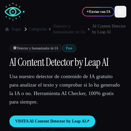
✦
Enviar con IA
Detector y
AI Content Detector
hogar
Categorías
humanizador de IA
by Leap AI
✍️
🎨
Escritores
Diseñadores
🕵️
Detector y humanizador de IA
Free
AI Content Detector by Leap AI
💻
📈
Desarrolladores
Marketers
Usa nuestro detector de contenido de IA gratuito
🎓
🎬
Estudiantes
Creadores
para analizar el texto y comprobar si lo ha generado
la IA o no. Herramienta AI Checker, 100% gratis
para siempre.
Blog
VISITA
AI Content Detector by Leap AI
↗︎
Comparar herramientas