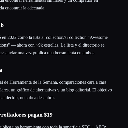
da encontrar herramientas similares y un comprador en
da encontrar la adecuada.
ub
en 2022 como la lista ai-collection/ai-collection "Awesome
ons" — ahora con ~9k estrellas. La lista y el directorio se
os: enviar una vez publica una herramienta en ambos.
a
l de Herramienta de la Semana, comparaciones cara a cara
lares, un gráfico de alternativas y un blog editorial. El objetivo
 a decidir, no solo a descubrir.
rrolladores pagan $19
ublica una herramienta con toda la superficie SEO + AEO: