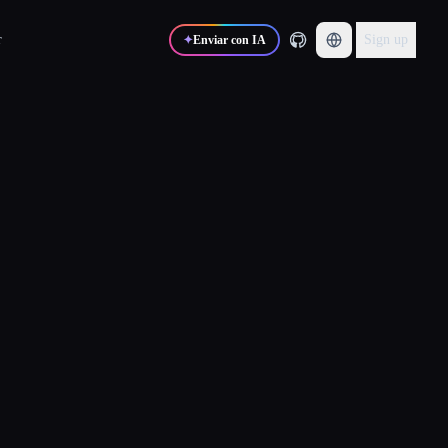
r
Sign up
✦
Enviar con IA