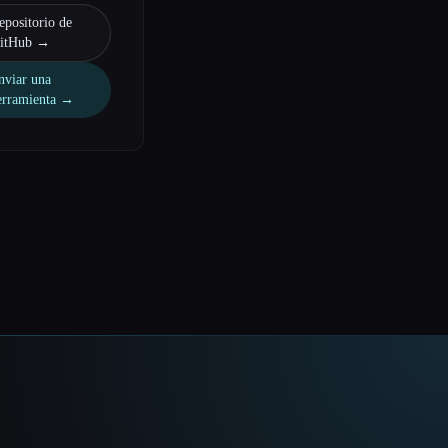
epositorio de
itHub →
nviar una
erramienta →