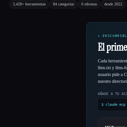
tools
categories
languages
since
3,428+ herramientas
84 categorías
6 idiomas
desde 2022
Esc
✦ DESCUBRIB
El prime
Cada herramienta
llms.txt y llms-
usuario pide a 
nuestro directori
AÑADE A TU AS
$ claude mcp