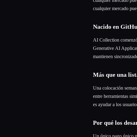
cualquier mercado pue
cualquier mercado pue
Nacido en GitH
AI Collection comenzó 
Generative AI Applicati
mantienen sincronizad
Más que una list
Una colocación semana
entre herramientas simi
es ayudar a los usuarios
Por qué los desa
Un único pago único p