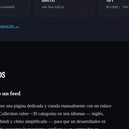
llms.txt
API
streamable
más llms-full.txt
Accept: tex
ntegración →
os
o un feed
ene una página dedicada y curada manualmente con un enlace
 Collection cubre ~30 categorías en seis idiomas — inglés,
, hindi y chino simplificado — para que un desarrollador en