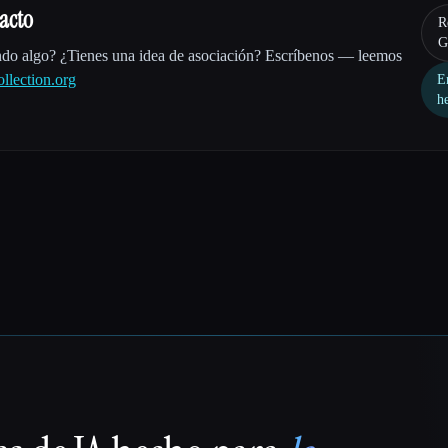
acto
R
G
ndo algo? ¿Tienes una idea de asociación? Escríbenos — leemos
llection.org
E
h