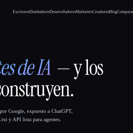
Escritores
Diseñadores
Desarrolladores
Marketers
Creadores
Blog
Compara
es de IA
— y los
construyen.
 por Google, expuesto a ChatGPT,
txt y API lista para agentes.