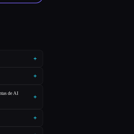
+
+
ntas de AI
+
+