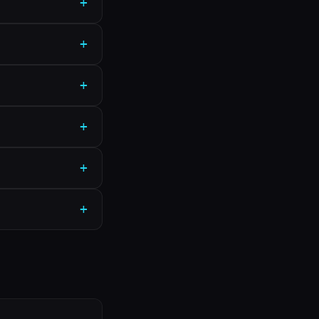
+
+
+
+
+
+